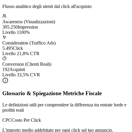
Flusso analitico degli utenti dal click all'acquisto
Awareness (Visualizzazioni)
305.250
Impression
Livello
1
100%
Consideration (Traffico Ads)
5.495
Click
Livello
2
1,8% CTR
Conversion (Clienti Reali)
192
Acquisti
Livello
3
3,5% CVR
Glossario & Spiegazione Metriche Fiscale
Le definizioni utili per comprendere la differenza tra entrate lorde e
profitti reali
CPC
Costo Per Click
L'importo medio addebitato per ogni click sul tuo annuncio.