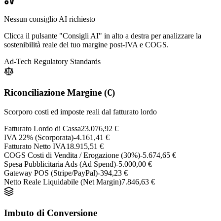
Nessun consiglio AI richiesto
Clicca il pulsante "Consigli AI" in alto a destra per analizzare la
sostenibilità reale del tuo margine post-IVA e COGS.
Ad-Tech Regulatory Standards
Riconciliazione Margine (€)
Scorporo costi ed imposte reali dal fatturato lordo
Fatturato Lordo di Cassa
23.076,92 €
IVA
22%
(Scorporata)
-
4.161,41 €
Fatturato Netto IVA
18.915,51 €
COGS Costi di Vendita / Erogazione (
30%
)
-
5.674,65 €
Spesa Pubblicitaria Ads (Ad Spend)
-
5.000,00 €
Gateway POS (Stripe/PayPal)
-
394,23 €
Netto Reale Liquidabile (Net Margin)
7.846,63 €
Imbuto di Conversione