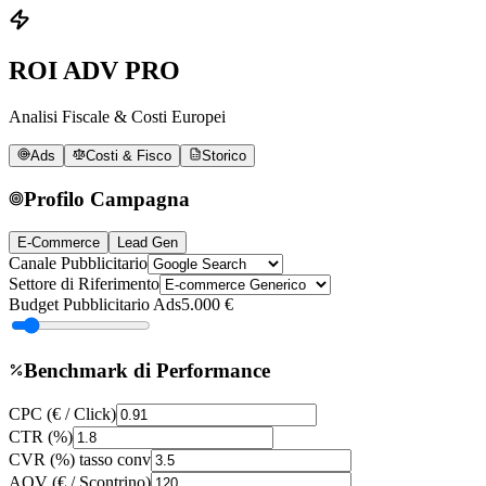
ROI ADV PRO
Analisi Fiscale & Costi Europei
Ads
Costi & Fisco
Storico
Profilo Campagna
E-Commerce
Lead Gen
Canale Pubblicitario
Settore di Riferimento
Budget Pubblicitario Ads
5.000 €
Benchmark di Performance
CPC (€ / Click)
CTR (%)
CVR (%) tasso conv
AOV (€ / Scontrino)